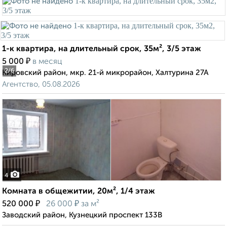
1-к квартира, на длительный срок, 35м², 3/5 этаж
₽
5 000
в месяц
2
/6
Кировский район, мкр. 21-й микрорайон, Халтурина 27А
Агентство, 05.08.2026
4
Комната в общежитии, 20м², 1/4 этаж
₽
₽
520 000
26 000
за м²
Заводский район, Кузнецкий проспект 133В