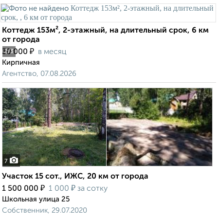
Коттедж 153м², 2-этажный, на длительный срок, 6 км
от города
₽
30 000
в месяц
2
/3
Кирпичная
Агентство, 07.08.2026
7
Участок 15 сот., ИЖС, 20 км от города
₽
₽
1 500 000
1 000
за сотку
Школьная улица 25
Собственник, 29.07.2020