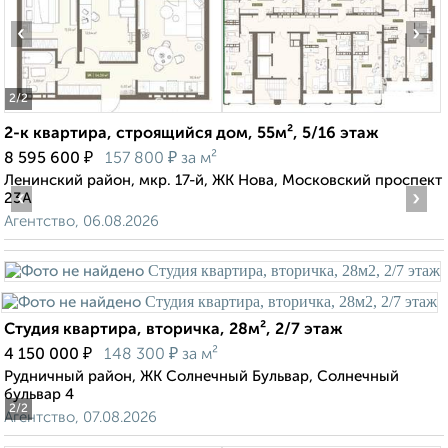
‹
›
2
/2
2-к квартира, строящийся дом, 55м², 5/16 этаж
₽
₽
8 595 600
157 800
за м²
Ленинский район, мкр. 17-й, ЖК Нова, Московский проспект
‹
›
23А
Агентство, 06.08.2026
Студия квартира, вторичка, 28м², 2/7 этаж
₽
₽
4 150 000
148 300
за м²
Рудничный район, ЖК Солнечный Бульвар, Солнечный
бульвар 4
2
/2
Агентство, 07.08.2026