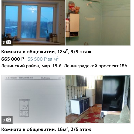
8
Комната в общежитии, 12м², 9/9 этаж
₽
₽
665 000
55 500
за м²
Ленинский район, мкр. 18-й, Ленинградский проспект 18А
8
Комната в общежитии, 16м², 3/5 этаж