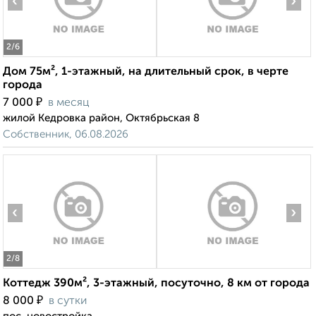
‹
›
2
/6
Дом 75м², 1-этажный, на длительный срок, в черте
города
₽
7 000
в месяц
жилой Кедровка район, Октябрьская 8
Собственник, 06.08.2026
‹
›
2
/8
Коттедж 390м², 3-этажный, посуточно, 8 км от города
₽
8 000
в сутки