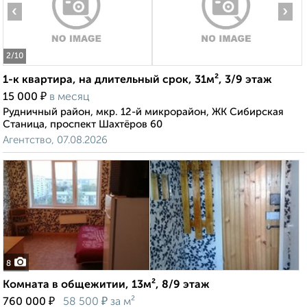
‹
›
2
/10
1-к квартира, на длительный срок, 31м², 3/9 этаж
₽
15 000
в месяц
Рудничный район, мкр. 12-й микрорайон, ЖК Сибирская
Станица, проспект Шахтёров 60
Агентство, 07.08.2026
8
Комната в общежитии, 13м², 8/9 этаж
₽
₽
760 000
58 500
за м²