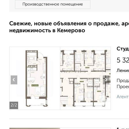
Производственное помещение
Свежие, новые объявления о продаже, а
недвижимость в Кемерово
Студ
5 3
Ленин
‹
›
Прода
Проек
Агент
2
/2