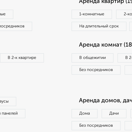
Аренда квартир (1
ные
1‑комнатные
2‑к
посредников
На длительный срок
Аренда комнат (18
В 2‑к квартире
В общежитии
В 2
Без посредников
Аренда домов, дач
аусы
п панелей
Дома
Дачи
Без посредников