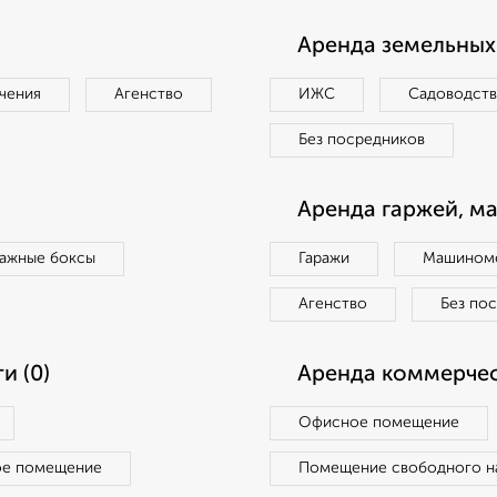
Аренда земельных 
чения
Агенство
ИЖС
Садоводст
Без посредников
Аренда гаржей, м
ражные боксы
Гаражи
Машиноме
Агенство
Без по
и (0)
Аренда коммерчес
Офисное помещение
ое помещение
Помещение свободного н