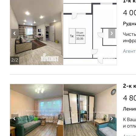
1-к 
4 0
Рудни
‹
›
Чисты
инфра
Агент
2
/2
2-к 
4 8
Ленин
‹
›
К Ваш
и отл