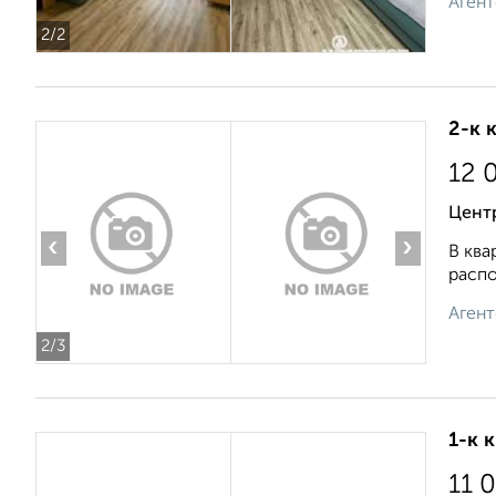
Агент
2
/2
2-к 
12 
Центр
‹
›
В ква
распо
Агент
2
/3
1-к 
11 