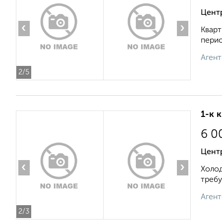
Центр
‹
›
Кварт
перио
Агент
2
/5
1-к 
6 0
Центр
‹
›
Холод
требу
Агент
2
/3