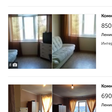
Комн
850
Ленин
Интер
8
Комн
690
Лени