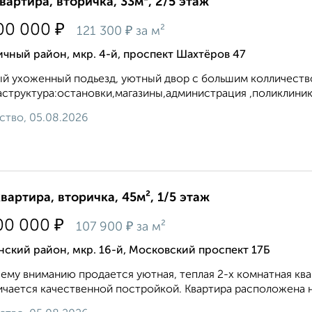
квартира, вторичка, 33м², 2/5 этаж
₽
00 000
₽
121 300
за м²
чный район, мкр. 4-й, проспект Шахтёров 47
й ухоженный подьезд, уютный двор с большим колличеств
структура:остановки,магазины,администрация ,поликлиника 
ство, 05.08.2026
квартира, вторичка, 45м², 1/5 этаж
₽
00 000
₽
107 900
за м²
ский район, мкр. 16-й, Московский проспект 17Б
ему вниманию продается уютная, теплая 2-х комнатная ква
ичается качественной постройкой. Квартира расположена н