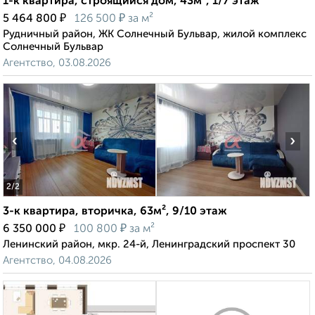
1-к квартира, строящийся дом, 43м², 1/7 этаж
₽
₽
5 464 800
126 500
за м²
Рудничный район, ЖК Солнечный Бульвар, жилой комплекс
Солнечный Бульвар
Агентство, 03.08.2026
‹
›
2
/2
3-к квартира, вторичка, 63м², 9/10 этаж
₽
₽
6 350 000
100 800
за м²
Ленинский район, мкр. 24-й, Ленинградский проспект 30
Агентство, 04.08.2026