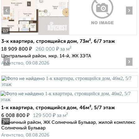
‹
›
2
/1
3-к квартира, строящийся дом, 73м², 6/7 этаж
₽
₽
18 909 800
260 000
за м²
Центральный район, мкр. 14-й, ЖК ЗЭТА
‹
›
Агентство, 09.08.2026
1-к квартира, строящийся дом, 46м², 5/7 этаж
₽
₽
6 008 800
129 500
за м²
2
/2
Рудничный район, ЖК Солнечный Бульвар, жилой комплекс
Солнечный Бульвар
Агентство, 08.08.2026