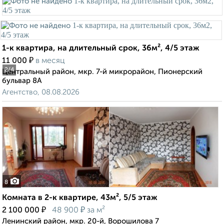
1-к квартира, на длительный срок, 36м², 4/5 этаж
₽
11 000
в месяц
2
/4
Центральный район, мкр. 7-й микрорайон, Пионерский
бульвар 8А
Агентство, 08.08.2026
8
Комната в 2-к квартире, 43м², 5/5 этаж
₽
₽
2 100 000
48 900
за м²
Ленинский район, мкр. 20-й, Ворошилова 7