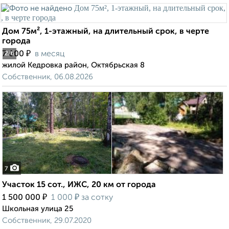
Дом 75м², 1-этажный, на длительный срок, в черте
города
₽
7 000
в месяц
2
/6
жилой Кедровка район, Октябрьская 8
Собственник, 06.08.2026
7
Участок 15 сот., ИЖС, 20 км от города
₽
₽
1 500 000
1 000
за сотку
Школьная улица 25
Собственник, 29.07.2020