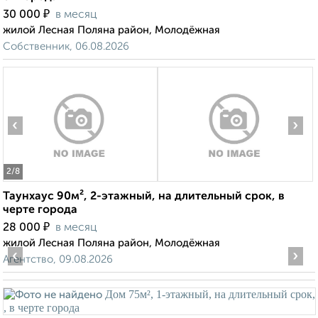
₽
30 000
в месяц
жилой Лесная Поляна район, Молодёжная
Собственник, 06.08.2026
‹
›
2
/8
Таунхаус 90м², 2-этажный, на длительный срок, в
черте города
₽
28 000
в месяц
жилой Лесная Поляна район, Молодёжная
‹
›
Агентство, 09.08.2026