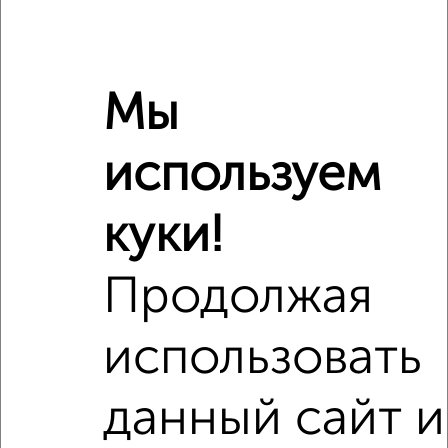
‹
›
2
/2
Мы
4-к квартира, строящийся дом, 112м², 15/16 этаж
₽
₽
18 136 272
162 200
за м²
используем
Ленинский район, мкр. 17-й, ЖК Нова, Московский проспект
23А
Агентство, 09.08.2026
куки!
Продолжая
‹
›
использовать
2
/7
данный сайт и
4-к квартира, строящийся дом, 87м², 16/16 этаж