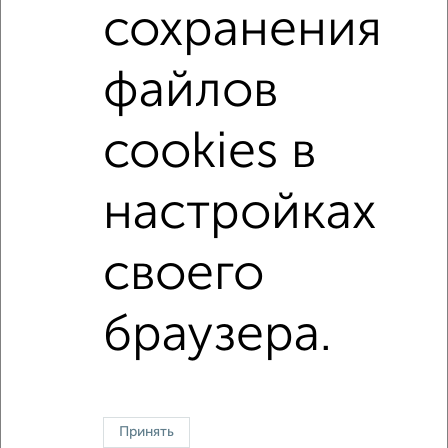
сохранения
Средняя цена:
13592478
руб.
Цена за м2: от
124903
руб. до
166977
руб.
файлов
Средняя цена за м2:
146155
руб.
Площадь: от
81
м2 до
112
м2
cookies в
Средняя площадь:
93
м2
настройках
↑ НАВЕРХ К МЕНЮ
своего
Однокомнатные
Двухкомнатные
Трехкомнатные
4‑комнатные
Квартиры студии
От застройщика
Без посредников
Вторичное жилье
В новостройке
В строящемся доме
В новом доме
браузера.
Контакты
Политика конфиденциальности
Пользовательское соглашение
Кемерово, улица Ноградская 5
© 2015–2026
Сайт-доска объявлений недвижимости
О проекте
Принять
Реклама на портале
Новости
Статьи
Блог
Риэлторы
Агентства