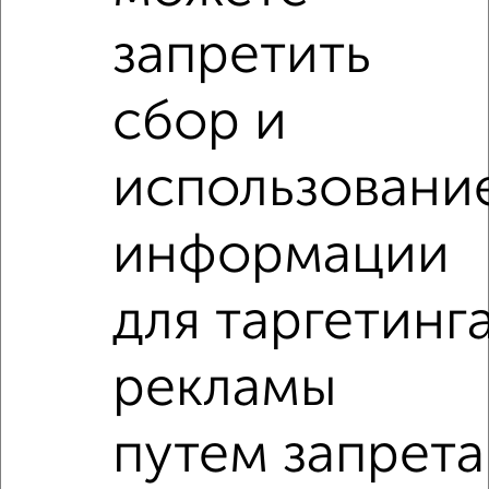
посмотреть в виде списка или на карте, с описанием,
запретить
расположением, ценой и другими подробностями.
Подберите подходящую недвижимость из предложений
сбор и
от собственников, риэлторов, застройщиков и агенств
недвижимости, связаться с ними можно по телефону или
написать сообщение в любом удобном для вас
использовани
мессенджере, это безопасно и бесплатно.
Для покупки квартиры доступна ипотека от крупнейших
информации
банков России: СберБанк, ВТБ, Альфа-Банк,
Россельхозбанк, Совкомбанк, Т-Банк, Росбанк, Почта
Банк на сумму от 400 000 до 120 000 000 рублей сроком
для таргетинг
до 30 лет.
Сайт работает во многих городах России.
рекламы
Сколько стоит купить четырехкомнатную квартиру в
Кемерово?
путем запрета
Цена недвижимости: мин. от
10117200
руб. до макс.
18701468
руб.