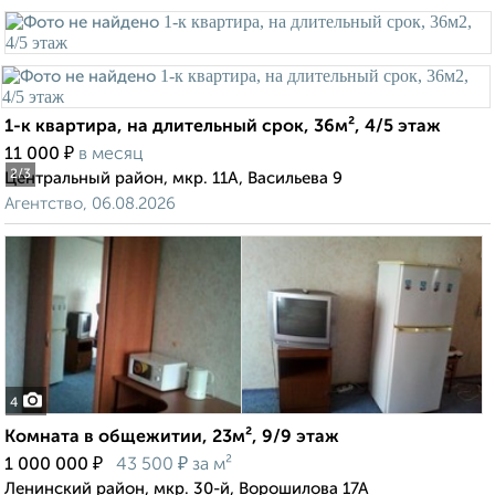
1-к квартира, на длительный срок, 36м², 4/5 этаж
₽
11 000
в месяц
2
/3
Центральный район, мкр. 11А, Васильева 9
Агентство, 06.08.2026
4
Комната в общежитии, 23м², 9/9 этаж
₽
₽
1 000 000
43 500
за м²
Ленинский район, мкр. 30-й, Ворошилова 17А