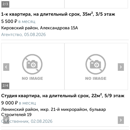
2
/3
1-к квартира, на длительный срок, 35м², 3/5 этаж
₽
5 500
в месяц
Кировский район, Александрова 15А
Агентство, 05.08.2026
‹
›
2
/4
Студия квартира, на длительный срок, 22м², 5/9 этаж
₽
9 000
в месяц
Ленинский район, мкр. 21-й микрорайон, бульвар
Строителей 19
‹
›
Собственник, 02.08.2026