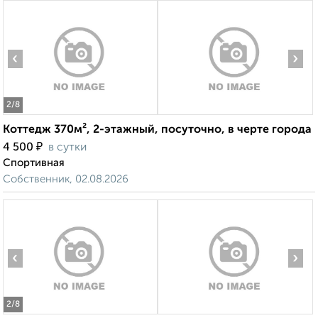
‹
›
2
/8
Коттедж 370м², 2-этажный, посуточно, в черте города
₽
4 500
в сутки
Спортивная
Собственник, 02.08.2026
‹
›
2
/8