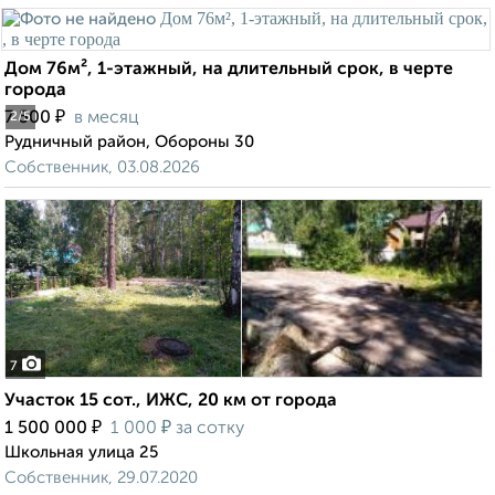
Дом 76м², 1-этажный, на длительный срок, в черте
города
₽
7 500
в месяц
2
/5
Рудничный район, Обороны 30
Собственник, 03.08.2026
7
Участок 15 сот., ИЖС, 20 км от города
₽
₽
1 500 000
1 000
за сотку
Школьная улица 25
Собственник, 29.07.2020