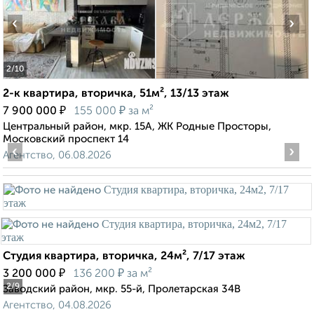
‹
›
2
/10
2-к квартира, вторичка, 51м², 13/13 этаж
₽
₽
7 900 000
155 000
за м²
Центральный район, мкр. 15А, ЖК Родные Просторы,
Московский проспект 14
‹
›
Агентство, 06.08.2026
Студия квартира, вторичка, 24м², 7/17 этаж
₽
₽
3 200 000
136 200
за м²
2
/9
Заводский район, мкр. 55-й, Пролетарская 34В
Агентство, 04.08.2026