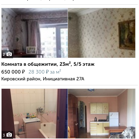
2
Комната в общежитии, 23м², 5/5 этаж
₽
₽
650 000
28 300
за м²
Кировский район, Инициативная 27А
3