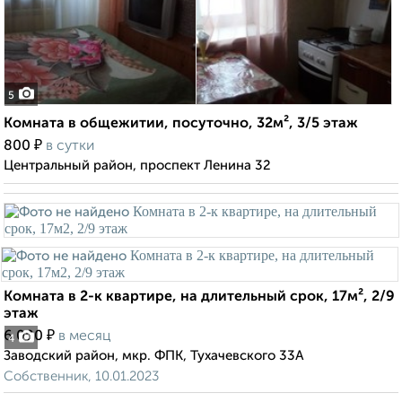
5
Комната в общежитии, посуточно, 32м², 3/5 этаж
₽
800
в сутки
Центральный район, проспект Ленина 32
Комната в 2-к квартире, на длительный срок, 17м², 2/9
этаж
₽
6 000
в месяц
4
Заводский район, мкр. ФПК, Тухачевского 33А
Собственник, 10.01.2023