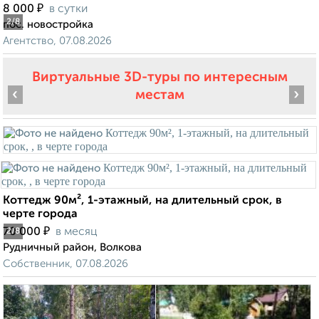
₽
8 000
в сутки
2
/8
пос. новостройка
Агентство, 07.08.2026
Виртуальные 3D-туры по интересным
‹
›
местам
Коттедж 90м², 1-этажный, на длительный срок, в
черте города
₽
70 000
в месяц
2
/8
Рудничный район, Волкова
Собственник, 07.08.2026