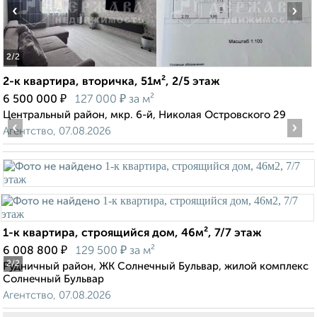
‹
›
2
/2
2-к квартира, вторичка, 51м², 2/5 этаж
₽
₽
6 500 000
127 000
за м²
Центральный район, мкр. 6-й, Николая Островского 29
‹
›
Агентство, 07.08.2026
1-к квартира, строящийся дом, 46м², 7/7 этаж
₽
₽
6 008 800
129 500
за м²
2
/2
Рудничный район, ЖК Солнечный Бульвар, жилой комплекс
Солнечный Бульвар
Агентство, 07.08.2026