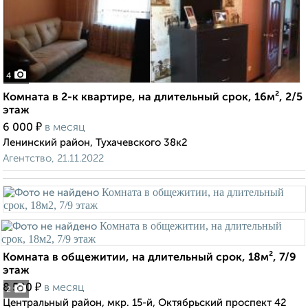
4
Комната в 2-к квартире, на длительный срок, 16м², 2/5
этаж
₽
6 000
в месяц
Ленинский район, Тухачевского 38к2
Агентство, 21.11.2022
Комната в общежитии, на длительный срок, 18м², 7/9
этаж
₽
8 500
в месяц
2
Центральный район, мкр. 15-й, Октябрьский проспект 42