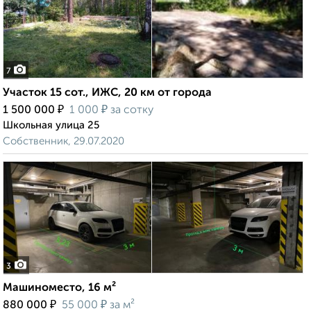
7
Участок 15 сот., ИЖС, 20 км от города
₽
₽
1 500 000
1 000
за сотку
Школьная улица 25
Собственник, 29.07.2020
3
Машиноместо, 16 м²
₽
₽
880 000
55 000
за м²