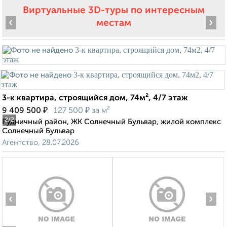
Виртуальные 3D-туры по интересным
‹
›
местам
3-к квартира, строящийся дом, 74м², 4/7 этаж
₽
₽
9 409 500
127 500
за м²
2
/2
Рудничный район, ЖК Солнечный Бульвар, жилой комплекс
Солнечный Бульвар
Агентство, 28.07.2026
‹
›