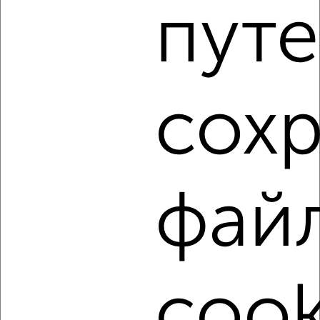
путе
‹
›
2
/3
сох
1-к квартира, на длительный срок, 45м², 11/18 этаж
₽
8 000
в месяц
Центральный район, мкр. 7Б, ЖК Кемерово-Сити,
Притомский проспект 3А
Агентство, 08.08.2026
фай
‹
›
cook
2
/3
1-к квартира, на длительный срок, 38м², 4/16 этаж