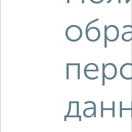
1-к квартира, на длительный срок, 35м², 3/5 этаж
₽
6 500
в месяц
обр
Центральный район, мкр. 5-й микрорайон, Пионерский
бульвар 9
Агентство, 08.08.2026
пер
‹
›
2
/3
дан
1-к квартира, на длительный срок, 35м², 3/5 этаж
₽
5 000
в месяц
Кировский район, Аллейная 9А
Агентство, 08.08.2026