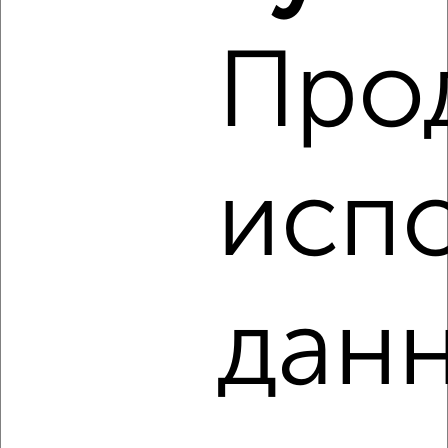
‹
›
Про
2
/3
1-к квартира, на длительный срок, 36м², 3/5 этаж
₽
12 000
в месяц
Центральный район, мкр. 8-й микрорайон, проспект Ленина
103А
испо
Агентство, 08.08.2026
‹
›
данн
2
/6
1-к квартира, на длительный срок, 55м², 3/5 этаж
₽
14 500
в месяц