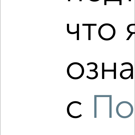
2
/4
что 
1-к квартира, на длительный срок, 35м², 3/5 этаж
₽
15 000
в месяц
Заводский район, мкр. 32-й микрорайон, Сарыгина 8
Агентство, 08.08.2026
озна
‹
›
2
/5
с
По
1-к квартира, на длительный срок, 35м², 3/5 этаж
₽
8 000
в месяц
жилой Лесная Поляна район, Осенний бульвар 4
Агентство, 08.08.2026