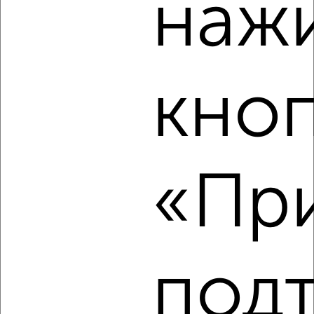
наж
Центральный район, мкр. 11/1, 9 Января 1А
Агентство, 08.08.2026
кно
‹
›
2
/4
1-к квартира, на длительный срок, 35м², 3/5 этаж
«При
₽
15 000
в месяц
Центральный район, мкр. 11-й микрорайон, Спортивная 34
Агентство, 08.08.2026
под
‹
›