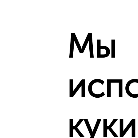
‹
›
Мы
2
/6
1-к квартира, на длительный срок, 36м², 2/4 этаж
₽
11 000
в месяц
Центральный район, мкр. 8-й микрорайон, Советский
проспект 57
исп
Агентство, 08.08.2026
Виртуальные 3D-туры по музеям и объектам
культуры
куки