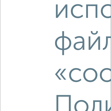
исп
‹
›
фай
2
/3
1-к квартира, на длительный срок, 35м², 3/5 этаж
₽
7 500
в месяц
Центральный район, мкр. 12-й микрорайон, проспект
Ленина 65А
«coo
Агентство, 08.08.2026
‹
›
Пол
2
/3