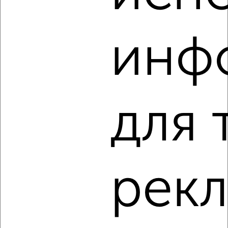
1-к квартира, на длительный срок, 38м², 3/5 этаж
₽
12 000
в месяц
Заводский район, мкр. 21-й микрорайон, Мичурина 35
инф
Агентство, 08.08.2026
‹
›
для 
2
/5
1-к квартира, на длительный срок, 35м², 3/5 этаж
₽
7 000
в месяц
рек
Центральный район, мкр. 12-й микрорайон, проспект
Ленина 65Б
Агентство, 08.08.2026