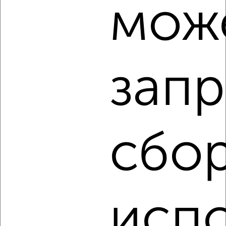
мож
‹
›
2
/4
запр
1-к квартира, на длительный срок, 45м², 3/15 этаж
₽
12 000
в месяц
Заводский район, мкр. 21А, ЖК Мичуринская Аллея,
Мичурина 58к3
Агентство, 08.08.2026
сбор
‹
›
исп
2
/4