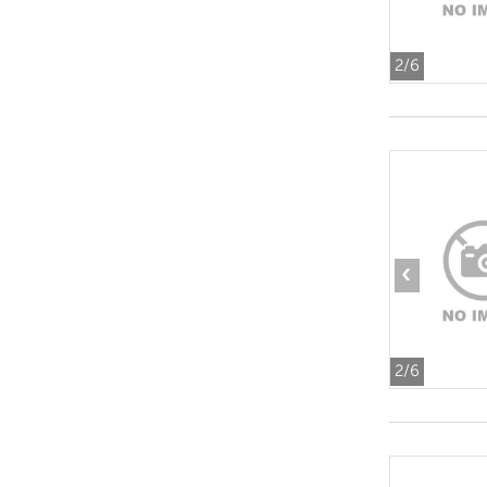
2
/6
‹
2
/6