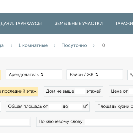
 ДАЧИ, ТАУНХАУСЫ
ЗЕМЕЛЬНЫЕ УЧАСТКИ
ГАРАЖ
да
1‑комнатные
Посуточно
0
×
×
×
У
 последний этаж
Дом не выше
этажей
Цена от
×
Общая площадь от
до
м²
Площадь кухни 
По ключевому слову: