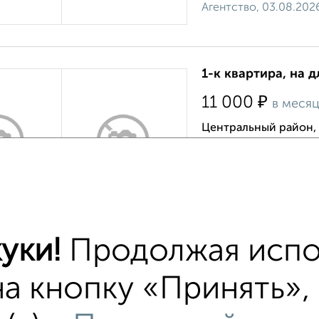
Агентство, 03.08.202
1-к квартира, на д
₽
11 000
в меся
Центральный район, 
›
Мебель и техника в 
Квартира в благоустр
доступности магазины
Агентство, 06.08.202
уки!
Продолжая испо
2-к квартира, на 
на кнопку «Принять»,
₽
12 000
в меся