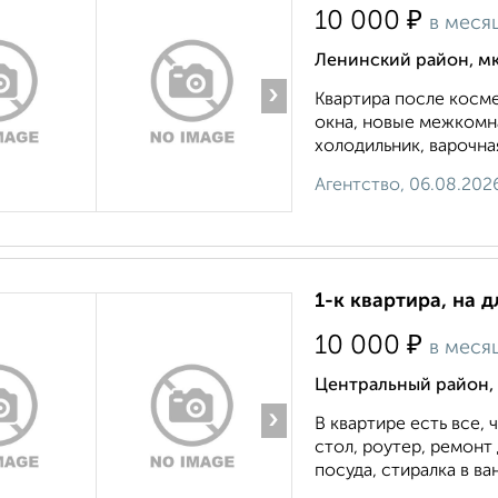
₽
10 000
в меся
Ленинский район, м
›
Квартира после косме
окна, новые межкомн
холодильник, варочная
Агентство, 06.08.202
1-к квартира, на д
₽
10 000
в меся
Центральный район, 
›
В квартире есть все,
стол, роутер, ремонт 
посуда, стиралка в ва