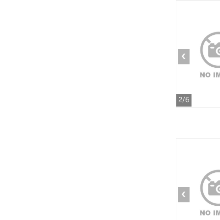
‹
2
/6
‹