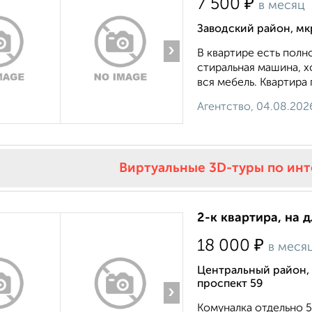
₽
7 500
в месяц
Заводский район, мк
›
В квартире есть полн
стиральная машина, х
вся мебель. Квартира 
Агентство, 04.08.202
Виртуальные 3D-туры по ин
2-к квартира, на 
₽
18 000
в меся
Центральный район, 
проспект 59
›
Комуналка отдельно 5 