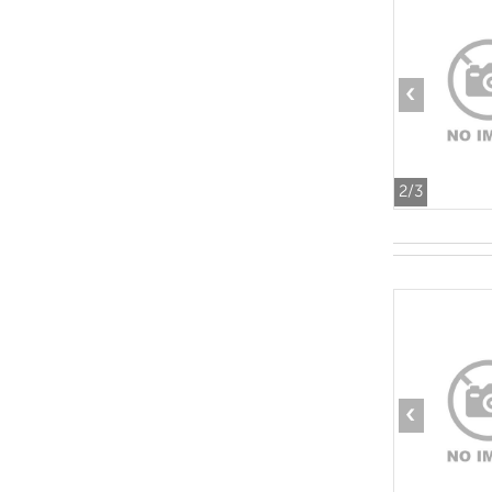
‹
2
/3
‹