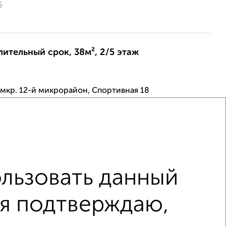
6
лительный срок, 38м², 2/5 этаж
ц
мкр. 12-й микрорайон, Спортивная 18
хорошем состоянии. Рассмотрю всех желающих .
оенном районе с развитой инфра стуктурой. В шаговой
, детский сад, школа. Для комфортного прожив...
6
льзовать данный
длительный срок, 65м², 3/5 этаж
 я подтверждаю,
ц