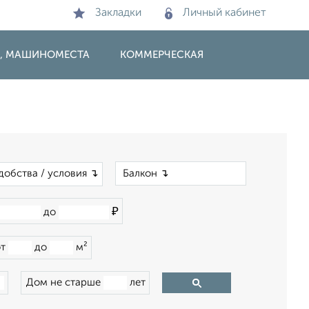
Закладки
Личный кабинет
И, МАШИНОМЕСТА
КОММЕРЧЕСКАЯ
×
добства / условия ↴
₽
до
от
до
м²
Дом не старше
лет