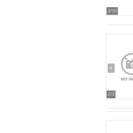
2
/10
‹
2
/3