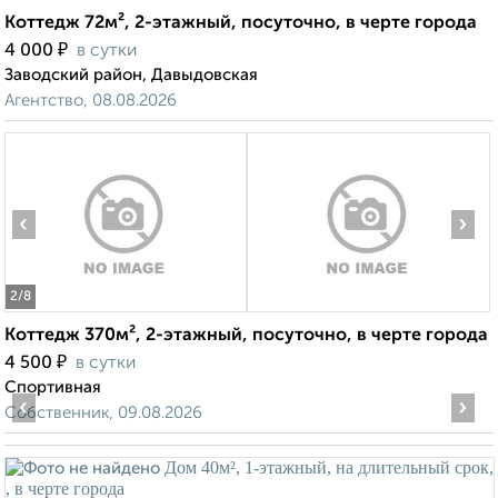
Коттедж 72м², 2-этажный, посуточно, в черте города
₽
4 000
в сутки
Заводский район, Давыдовская
Агентство, 08.08.2026
‹
›
2
/8
Коттедж 370м², 2-этажный, посуточно, в черте города
₽
4 500
в сутки
Спортивная
‹
›
Собственник, 09.08.2026