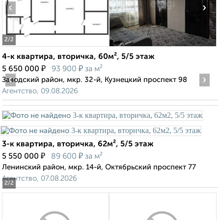
‹
›
2
/2
4-к квартира, вторичка, 60м², 5/5 этаж
₽
₽
5 650 000
93 900
за м²
‹
›
Заводский район, мкр. 32-й, Кузнецкий проспект 98
Агентство, 09.08.2026
3-к квартира, вторичка, 62м², 5/5 этаж
₽
₽
5 550 000
89 600
за м²
Ленинский район, мкр. 14-й, Октябрьский проспект 77
Агентство, 07.08.2026
2
/2