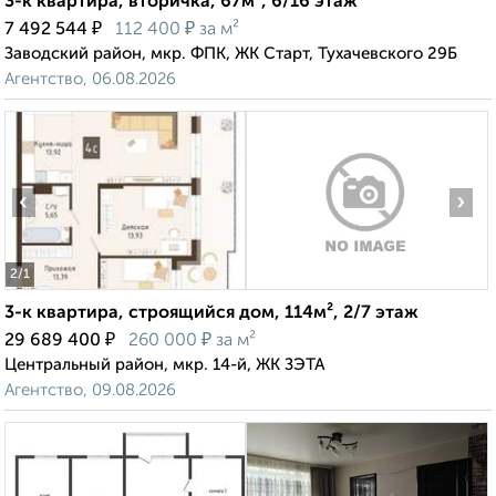
3-к квартира, вторичка, 67м², 6/16 этаж
₽
₽
7 492 544
112 400
за м²
Заводский район, мкр. ФПК, ЖК Старт, Тухачевского 29Б
Агентство, 06.08.2026
‹
›
2
/1
3-к квартира, строящийся дом, 114м², 2/7 этаж
₽
₽
29 689 400
260 000
за м²
Центральный район, мкр. 14-й, ЖК ЗЭТА
Агентство, 09.08.2026