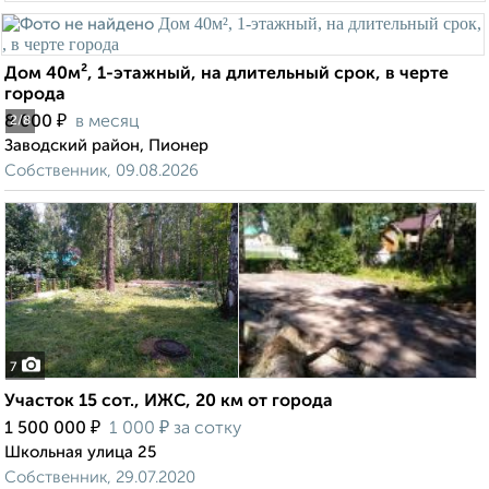
Дом 40м², 1-этажный, на длительный срок, в черте
города
₽
8 000
в месяц
2
/8
Заводский район, Пионер
Собственник, 09.08.2026
7
Участок 15 сот., ИЖС, 20 км от города
₽
₽
1 500 000
1 000
за сотку
Школьная улица 25
Собственник, 29.07.2020