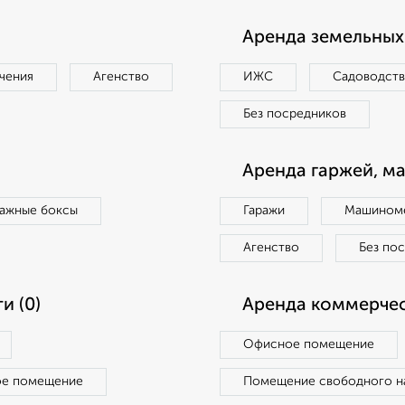
Аренда земельных 
чения
Агенство
ИЖС
Садоводст
Без посредников
Аренда гаржей, м
ражные боксы
Гаражи
Машиноме
Агенство
Без по
и (0)
Аренда коммерчес
Офисное помещение
ое помещение
Помещение свободного н