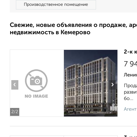
Производственное помещение
Свежие, новые объявления о продаже, а
недвижимость в Кемерово
2-к 
7 9
Ленин
‹
›
Прода
разви
бо...
Агент
2
/2