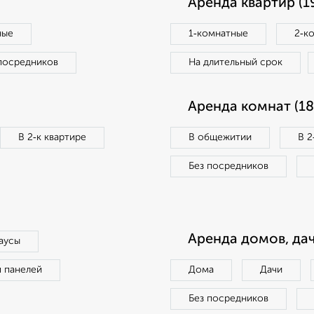
Аренда квартир (1
ные
1‑комнатные
2‑к
посредников
На длительный срок
Аренда комнат (18
В 2‑к квартире
В общежитии
В 2
Без посредников
Аренда домов, дач
аусы
п панелей
Дома
Дачи
Без посредников