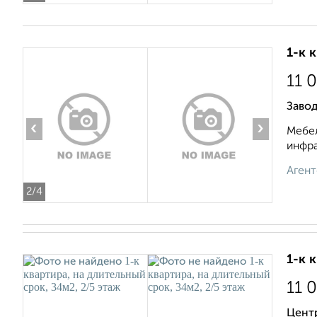
1-к 
11 
Завод
‹
›
Мебел
инфра
Агент
2
/4
1-к 
11 
Центр