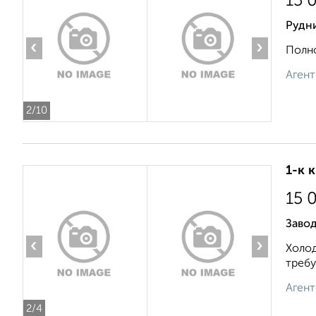
15 
Рудни
‹
›
Полно
Агент
2
/10
1-к 
15 
Завод
‹
›
Холод
требу
Агент
2
/4