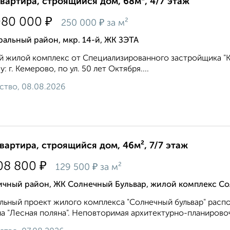
квартира, строящийся дом, 68м², 4/7 этаж
₽
080 000
₽
250 000
за м²
альный район, мкр. 14-й, ЖК ЗЭТА
 жилой комплекс от Специализированного застройщика "
у: г. Кемерово, по ул. 50 лет Октября....
ство, 08.08.2026
квартира, строящийся дом, 46м², 7/7 этаж
₽
08 800
₽
129 500
за м²
ичный район, ЖК Солнечный Бульвар, жилой комплекс Со
льный проект жилого комплекса "Солнечный бульвар" расп
а "Лесная поляна". Неповторимая архитектурно-планировоч