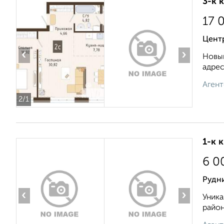
3-к 
17 
Центр
‹
›
Новый
адрес
Агент
2
/1
1-к 
6 0
Рудн
‹
›
Уника
район