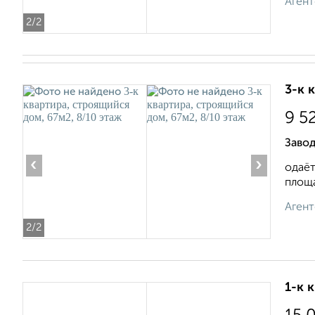
Агент
2
/2
3-к 
9 5
Заво
‹
›
одаёт
площа
Агент
2
/2
1-к 