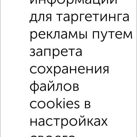
Заводский район
микрорайон 24-й микрорайон
для таргетинга
на улице Пролетарская
С холодильником
С мебелью
Со стиральной машиной
рекламы путем
С телевизором
С телефоном
С интернетом
запрета
С кондиционером
Можно с ребенком
Можно с животными
с хорошим ремонтом
сохранения
не первый этаж
не последний этаж
файлов
в малоэтажном доме
с балконом
с центральным отоплением
Цена до 10 000 в мес.
cookies в
площадью до 60 м²
Сталинка
настройках
↑ НАВЕРХ К МЕНЮ