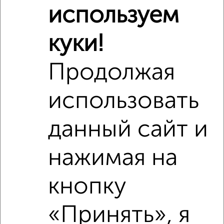
используем
куки!
Продолжая
Похожие предложения рядом
2‑комнатные квартиры недалеко от Пролетарская 9
использовать
данный сайт и
нажимая на
кнопку
«Принять», я