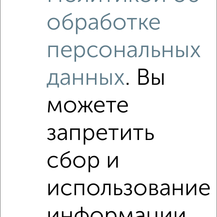
Гвардейцев 28
обработке
Агентство, 06.08.2026
персональных
‹
›
данных
. Вы
можете
2
/5
2-к квартира, на длительный срок, 58м², 3/5 этаж
запретить
₽
9 500
в месяц
Центральный район, мкр. 48-й микрорайон, Советский
проспект 43
сбор и
Агентство, 06.08.2026
использование
2-к квартиры
Поиск по схожим параметрам:
информации