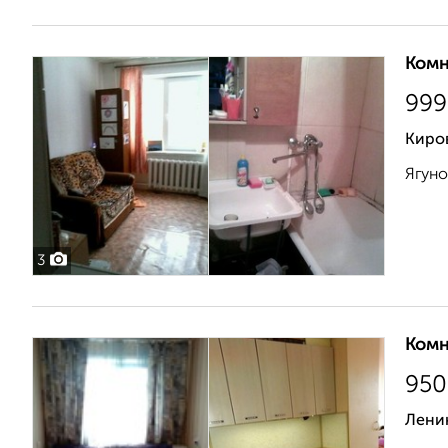
Комн
999
Киро
Ягуно
3
Комн
950
Ленин