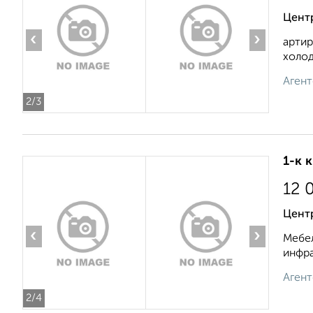
Центр
‹
›
артир
холод
Агент
2
/3
1-к 
12 
Цент
‹
›
Мебел
инфра
Агент
2
/4