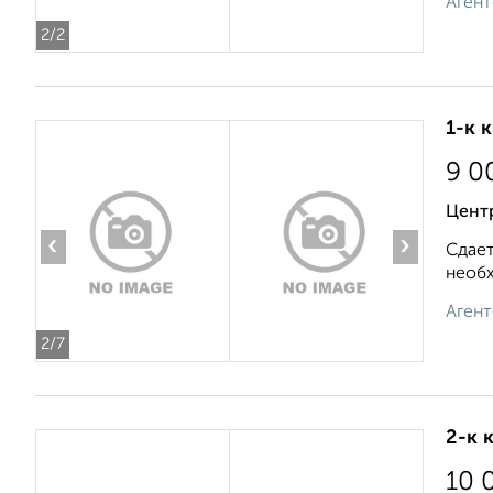
Агент
2
/2
1-к 
9 0
Цент
‹
›
Сдает
необх
Агент
2
/7
2-к 
10 