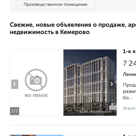
Производственное помещение
Свежие, новые объявления о продаже, а
недвижимость в Кемерово
1-к 
7 2
Ленин
‹
›
Прода
разви
бо...
Агент
2
/2