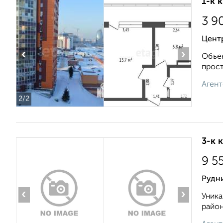
1-к 
3 9
Центр
‹
›
Объек
прост
Агент
2
/2
3-к 
9 5
Рудн
‹
›
Уника
район