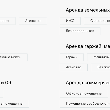
Аренда земельных 
чения
Агенство
ИЖС
Садоводст
Без посредников
Аренда гаржей, м
ражные боксы
Гаражи
Машиноме
Агенство
Без по
и (0)
Аренда коммерчес
Офисное помещение
ое помещение
Помещение свободного н