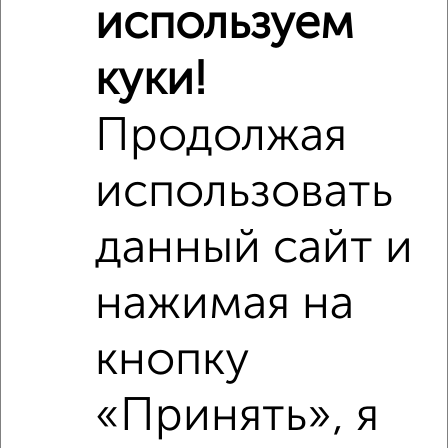
используем
куки!
Продолжая
использовать
данный сайт и
нажимая на
Рядом, с меньшей ценой
Недалеко от Коммунистическая 118 с ценой ниже
кнопку
«Принять», я
‹
›