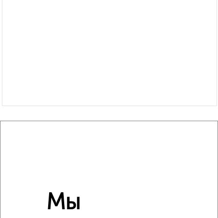
Похожие предложения рядом
2‑комнатные квартиры недалеко от Коммунистическая
118
Мы