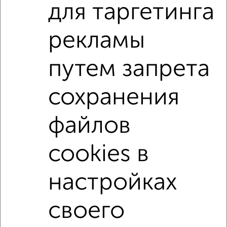
для таргетинга
на улице Коммунистическая
С холодильником
С мебелью
Со стиральной машиной
рекламы
С бытовой техникой
С телевизором
путем запрета
С интернетом
Можно с ребенком
Можно с животными
не первый этаж
сохранения
не последний этаж
в малоэтажном доме
без балкона
с центральным отоплением
файлов
Цена до 12 000 в мес.
площадью до 50 м²
cookies в
Хрущевка
настройках
↑ НАВЕРХ К МЕНЮ
своего
Однокомнатные
Двухкомнатные
3‑комнатные
Квартиры студии
Без посредников
На длительный срок
На сутки
Без мебели