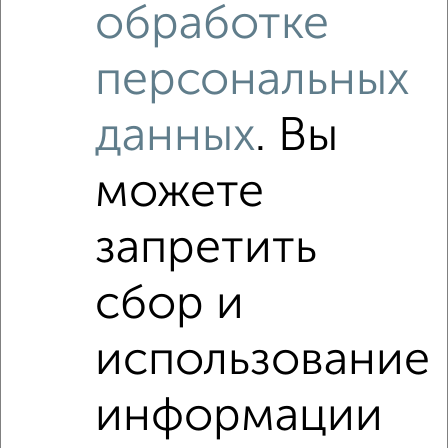
обработке
персональных
‹
›
данных
. Вы
2
/3
можете
2-к квартира, на длительный срок, 54м², 3/5 этаж
₽
10 000
в месяц
запретить
Центральный район, мкр. 39-й микрорайон, Рукавишникова
2
сбор и
Агентство, 03.08.2026
использование
2-к квартиры
Поиск по схожим параметрам:
информации
Центральный район
микрорайон 39-й микрорайон