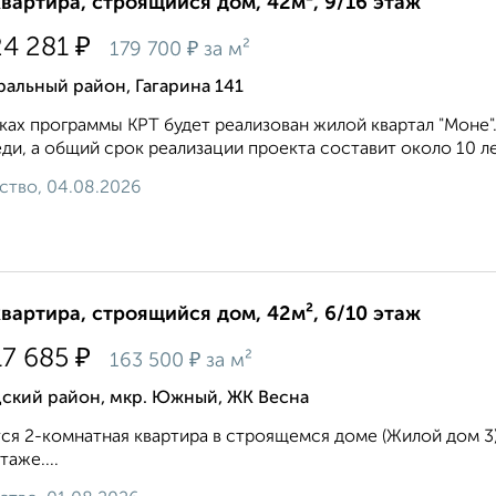
квартира, строящийся дом, 42м², 9/16 этаж
₽
24 281
₽
179 700
за м²
альный район, Гагарина 141
ках программы КРТ будет реализован жилой квартал "Моне"
ди, а общий срок реализации проекта составит около 10 лет
ство, 04.08.2026
квартира, строящийся дом, 42м², 6/10 этаж
₽
17 685
₽
163 500
за м²
дский район, мкр. Южный, ЖК Весна
ся 2-комнатная квартира в строящемся доме (Жилой дом 3), 
таже....