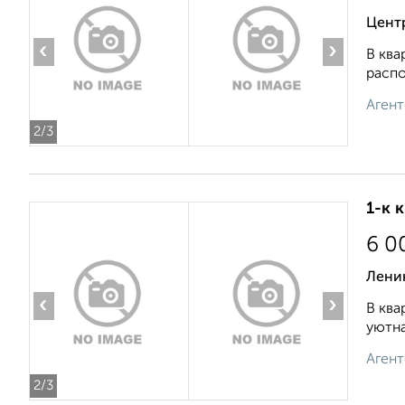
Цент
‹
›
В ква
распо
Агент
2
/3
1-к 
6 0
Лени
‹
›
В ква
уютна
Агент
2
/3