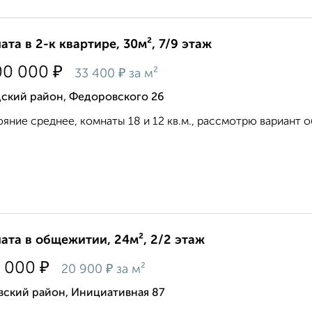
ата в 2-к квартире, 30м², 7/9 этаж
₽
00 000
₽
33 400
за м²
дский район, Федоровского 26
яние среднее, комнаты 18 и 12 кв.м., рассмотрю вариант об
ата в общежитии, 24м², 2/2 этаж
₽
 000
₽
20 900
за м²
вский район, Инициативная 87