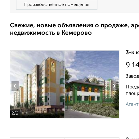
Производственное помещение
Свежие, новые объявления о продаже, а
недвижимость в Кемерово
3-к 
9 1
Заво
‹
›
Прода
площа
Агент
2
/2