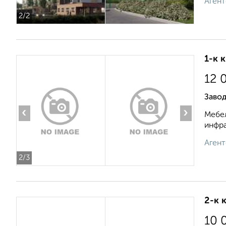
Агент
2
/2
1-к 
12 
Заво
‹
›
Мебел
инфра
Агент
2
/3
2-к 
10 