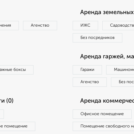
Аренда земельных 
чения
Агенство
ИЖС
Садоводст
Без посредников
Аренда гаржей, м
ражные боксы
Гаражи
Машиноме
Агенство
Без по
и (0)
Аренда коммерчес
Офисное помещение
ое помещение
Помещение свободного н