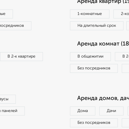
Аренда квартир (1
ные
1‑комнатные
2‑к
посредников
На длительный срок
Аренда комнат (18
В 2‑к квартире
В общежитии
В 2
Без посредников
Аренда домов, дач
аусы
п панелей
Дома
Дачи
Без посредников