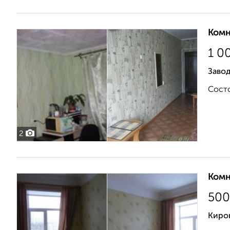
Комн
1 0
Заво
Состо
2
Комн
500
Киро