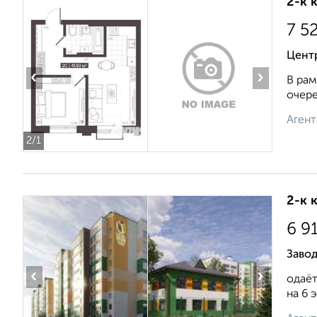
2-к 
7 5
Центр
‹
›
В рам
очере
Агент
2
/1
2-к 
6 9
Заво
‹
›
одаёт
на 6 э