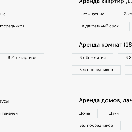
Аренда квартир (1
ные
1‑комнатные
2‑к
посредников
На длительный срок
Аренда комнат (18
В 2‑к квартире
В общежитии
В 2
Без посредников
Аренда домов, дач
аусы
п панелей
Дома
Дачи
Без посредников