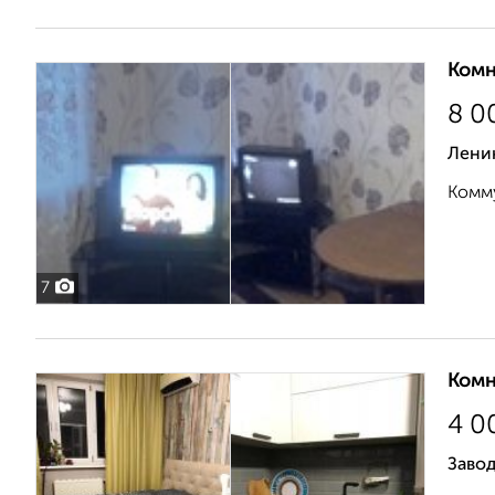
Комн
8 0
Ленин
Комму
7
Комн
4 0
Завод