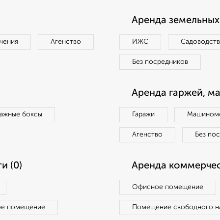
Аренда земельных 
чения
Агенство
ИЖС
Садоводст
Без посредников
Аренда гаржей, м
ражные боксы
Гаражи
Машиноме
Агенство
Без по
и (0)
Аренда коммерчес
Офисное помещение
ое помещение
Помещение свободного н