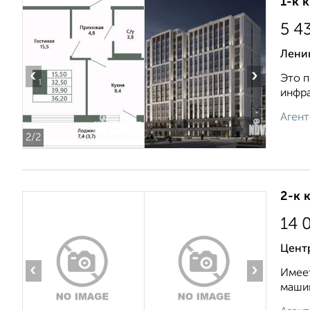
1-к 
5 4
Ленин
‹
›
Это п
инфра
Агент
2
/2
2-к 
14 
Центр
‹
›
Имеет
машин