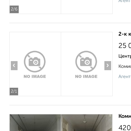
Агент
2
/6
2-к 
25 
Центр
‹
›
Комис
Агент
2
/1
Комн
420