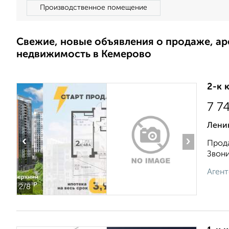
Производственное помещение
Свежие, новые объявления о продаже, а
недвижимость в Кемерово
2-к 
7 7
Ленин
‹
›
Прода
Звони
Агент
2
/8