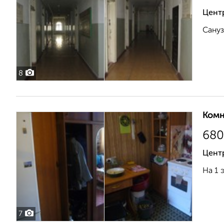
Цент
Сануз
8
Комн
680
Центр
На 1 
7