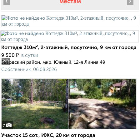
‹
›
местам
Коттедж 310м², 2-этажный, посуточно, 9 км от города
₽
9 500
в сутки
2
/9
Заводский район, мкр. Южный, 12-я Линия 49
Собственник, 06.08.2026
7
Участок 15 сот., ИЖС, 20 км от города