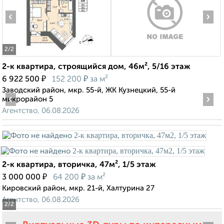
‹
›
2
/2
2-к квартира, строящийся дом, 46м², 5/16 этаж
₽
₽
6 922 500
152 200
за м²
Заводский район, мкр. 55-й, ЖК Кузнецкий, 55-й
‹
›
микрорайон 5
Агентство, 06.08.2026
2-к квартира, вторичка, 47м², 1/5 этаж
₽
₽
3 000 000
64 200
за м²
Кировский район, мкр. 21-й, Халтурина 27
Агентство, 06.08.2026
2
/2