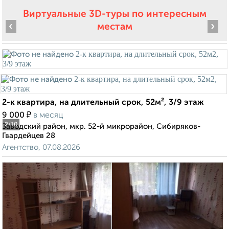
Виртуальные 3D-туры по интересным
‹
›
местам
2-к квартира, на длительный срок, 52м², 3/9 этаж
₽
9 000
в месяц
2
/10
Заводский район, мкр. 52-й микрорайон, Сибиряков-
Гвардейцев 28
Агентство, 07.08.2026