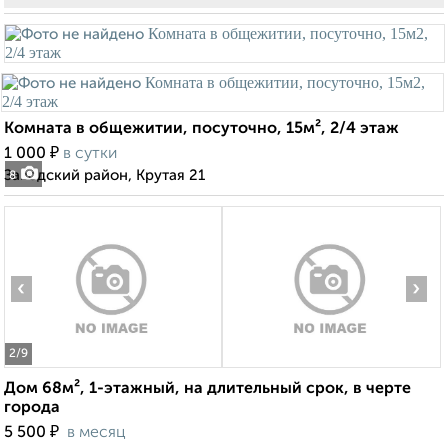
Комната в общежитии, посуточно, 15м², 2/4 этаж
₽
1 000
в сутки
Заводский район, Крутая 21
8
‹
›
2
/9
Дом 68м², 1-этажный, на длительный срок, в черте
города
₽
5 500
в месяц