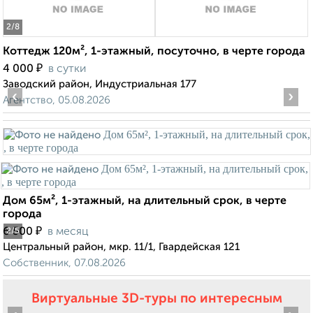
2
/8
Коттедж 120м², 1-этажный, посуточно, в черте города
₽
4 000
в сутки
Заводский район, Индустриальная 177
‹
›
Агентство, 05.08.2026
Дом 65м², 1-этажный, на длительный срок, в черте
города
₽
6 500
в месяц
2
/5
Центральный район, мкр. 11/1, Гвардейская 121
Собственник, 07.08.2026
Виртуальные 3D-туры по интересным