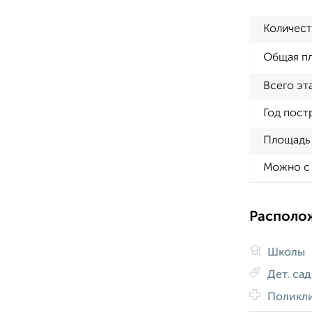
Количест
Общая п
Всего эт
Год пост
Площадь 
Можно с
Располо
Школы
Дет. са
Поликл