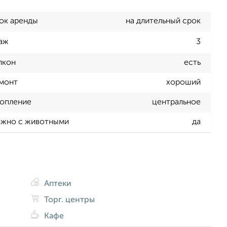
ок аренды
на длительный срок
аж
3
лкон
есть
монт
хороший
опление
центральное
жно с животными
да
Аптеки
Торг. центры
Кафе