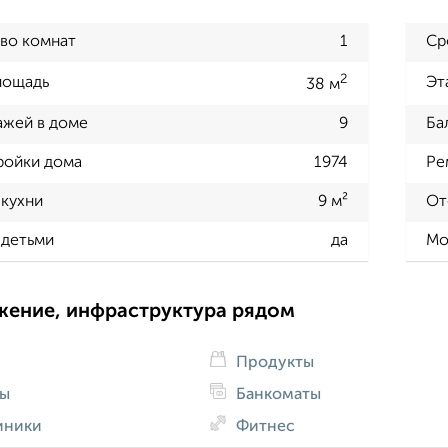
во комнат
1
Ср
2
лощадь
Эт
38 м
ажей в доме
9
Ба
ройки дома
1974
Ре
кухни
9 м²
От
 детьми
да
Мо
жение, инфраструктура рядом
Продукты
ды
Банкоматы
иники
Фитнес