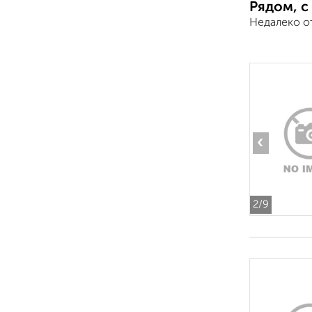
Рядом, с
Недалеко о
‹
2
/9