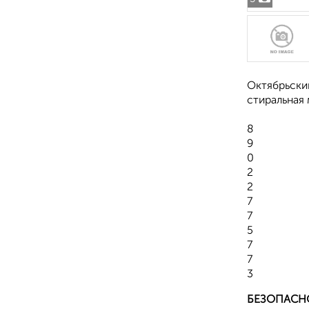
Октябрьский
стиральная 
8
9
0
2
2
7
7
5
7
7
3
БЕЗОПАСН