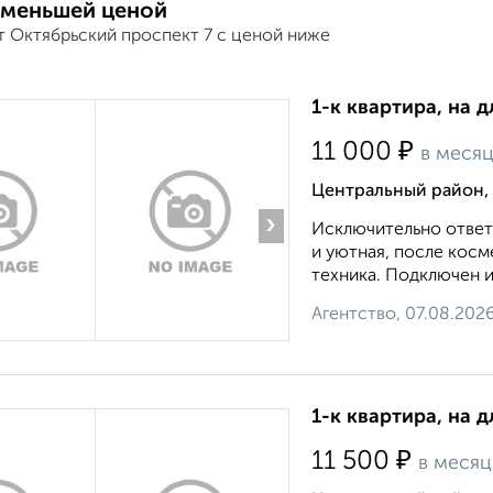
 меньшей ценой
т Октябрьский проспект 7 с ценой ниже
1-к квартира, на д
₽
11 000
в меся
Центральный район, 
›
Исключительно ответ
и уютная, после косм
техника. Подключен ин
Агентство, 07.08.202
1-к квартира, на 
₽
11 500
в месяц