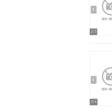
‹
2
/3
‹
2
/4