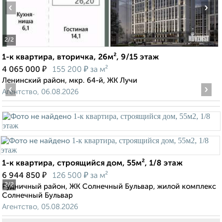
‹
›
2
/2
1-к квартира, вторичка, 26м², 9/15 этаж
₽
₽
4 065 000
155 200
за м²
Ленинский район, мкр. 64-й, ЖК Лучи
‹
›
Агентство, 06.08.2026
1-к квартира, строящийся дом, 55м², 1/8 этаж
₽
₽
6 944 850
126 500
за м²
2
/2
Рудничный район, ЖК Солнечный Бульвар, жилой комплекс
Солнечный Бульвар
Агентство, 05.08.2026