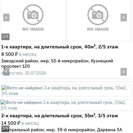
‹
›
2
/5
1-к квартира, на длительный срок, 40м², 2/5 этаж
₽
8 500
в месяц
Заводский район, мкр. 53-й микрорайон, Кузнецкий
проспект 120
‹
›
Агентство, 30.07.2026
2-к квартира, на длительный срок, 55м², 3/5 этаж
₽
14 500
в месяц
2
/5
Центральный район, мкр. 39-й микрорайон, Дарвина 3А