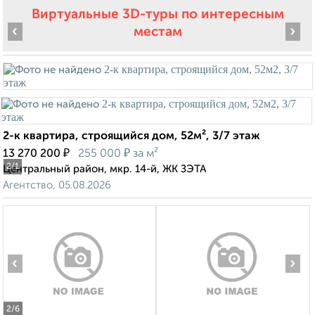
Виртуальные 3D-туры по интересным
‹
›
местам
2-к квартира, строящийся дом, 52м², 3/7 этаж
₽
₽
13 270 200
255 000
за м²
2
/1
Центральный район, мкр. 14-й, ЖК ЗЭТА
Агентство, 05.08.2026
‹
›
2
/6