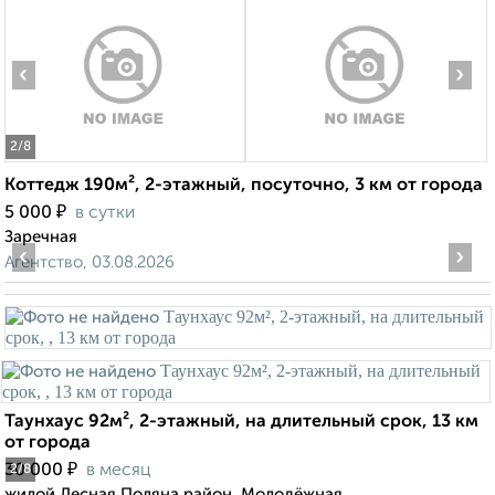
‹
›
2
/8
Коттедж 190м², 2-этажный, посуточно, 3 км от города
₽
5 000
в сутки
Заречная
‹
›
Агентство, 03.08.2026
Таунхаус 92м², 2-этажный, на длительный срок, 13 км
от города
₽
30 000
в месяц
2
/8
жилой Лесная Поляна район, Молодёжная