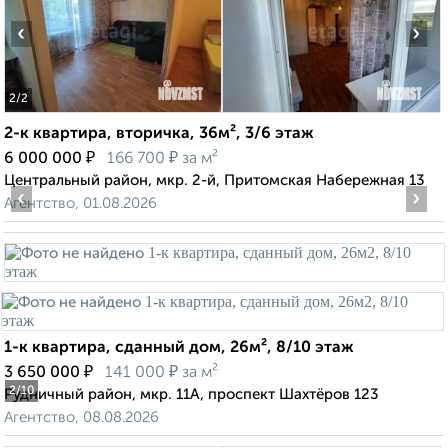
‹
›
2
/2
2-к квартира, вторичка, 36м², 3/6 этаж
₽
₽
6 000 000
166 700
за м²
Центральный район, мкр. 2-й, Притомская Набережная 13
‹
›
Агентство, 01.08.2026
1-к квартира, сданный дом, 26м², 8/10 этаж
₽
₽
3 650 000
141 000
за м²
2
/10
Рудничный район, мкр. 11А, проспект Шахтёров 123
Агентство, 08.08.2026