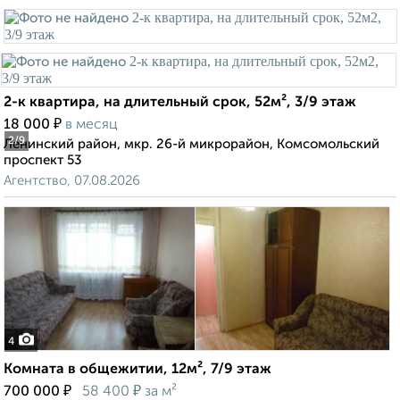
2-к квартира, на длительный срок, 52м², 3/9 этаж
₽
18 000
в месяц
2
/9
Ленинский район, мкр. 26-й микрорайон, Комсомольский
проспект 53
Агентство, 07.08.2026
4
Комната в общежитии, 12м², 7/9 этаж
₽
₽
700 000
58 400
за м²