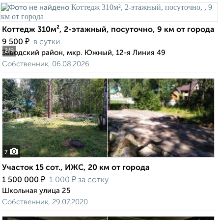
Коттедж 310м², 2-этажный, посуточно, 9 км от города
₽
9 500
в сутки
2
/9
Заводский район, мкр. Южный, 12-я Линия 49
Собственник, 06.08.2026
7
Участок 15 сот., ИЖС, 20 км от города
₽
₽
1 500 000
1 000
за сотку
Школьная улица 25
Собственник, 29.07.2020