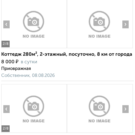
‹
›
2
/8
Коттедж 280м², 2-этажный, посуточно, 8 км от города
₽
8 000
в сутки
Приовражная
Собственник, 08.08.2026
‹
›
2
/8