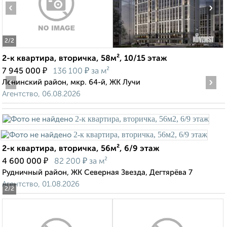
‹
›
2
/2
2-к квартира, вторичка, 58м², 10/15 этаж
₽
₽
7 945 000
136 100
за м²
‹
›
Ленинский район, мкр. 64-й, ЖК Лучи
Агентство, 06.08.2026
2-к квартира, вторичка, 56м², 6/9 этаж
₽
₽
4 600 000
82 200
за м²
Рудничный район, ЖК Северная Звезда, Дегтярёва 7
Агентство, 01.08.2026
2
/2