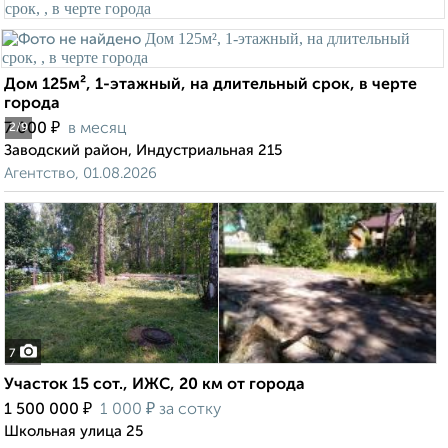
Дом 125м², 1-этажный, на длительный срок, в черте
города
₽
7 000
в месяц
2
/9
Заводский район, Индустриальная 215
Агентство, 01.08.2026
7
Участок 15 сот., ИЖС, 20 км от города
₽
₽
1 500 000
1 000
за сотку
Школьная улица 25