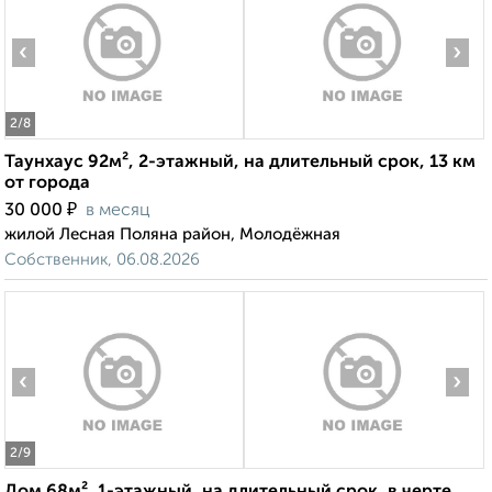
‹
›
2
/8
Таунхаус 92м², 2-этажный, на длительный срок, 13 км
от города
₽
30 000
в месяц
жилой Лесная Поляна район, Молодёжная
Собственник, 06.08.2026
‹
›
2
/9