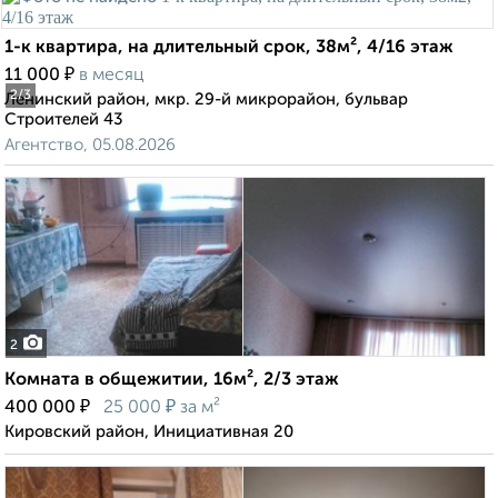
1-к квартира, на длительный срок, 38м², 4/16 этаж
₽
11 000
в месяц
2
/3
Ленинский район, мкр. 29-й микрорайон, бульвар
Строителей 43
Агентство, 05.08.2026
2
Комната в общежитии, 16м², 2/3 этаж
₽
₽
400 000
25 000
за м²
Кировский район, Инициативная 20