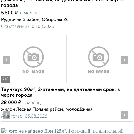
Дом 68м², 1-этажный, на длительный срок, в черте
города
₽
5 500
в месяц
Рудничный район, Обороны 26
Собственник, 05.08.2026
‹
›
2
/8
Таунхаус 90м², 2-этажный, на длительный срок, в
черте города
₽
28 000
в месяц
жилой Лесная Поляна район, Молодёжная
‹
›
Агентство, 05.08.2026