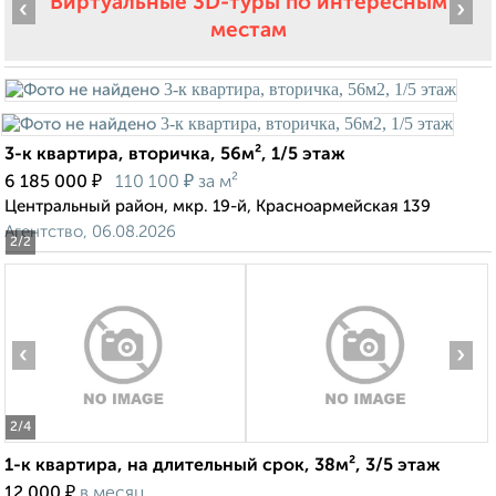
Виртуальные 3D-туры по интересным
‹
›
местам
3-к квартира, вторичка, 56м², 1/5 этаж
₽
₽
6 185 000
110 100
за м²
Центральный район, мкр. 19-й, Красноармейская 139
Агентство, 06.08.2026
2
/2
‹
›
2
/4
1-к квартира, на длительный срок, 38м², 3/5 этаж
₽
12 000
в месяц