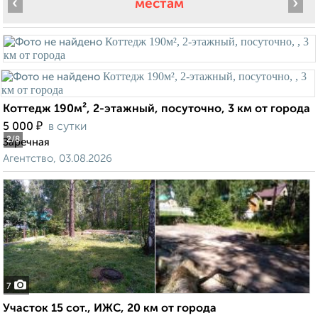
‹
›
местам
Коттедж 190м², 2-этажный, посуточно, 3 км от города
₽
5 000
в сутки
2
/8
Заречная
Агентство, 03.08.2026
7
Участок 15 сот., ИЖС, 20 км от города