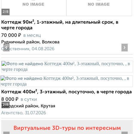
2
/8
Коттедж 90м², 1-этажный, на длительный срок, в
черте города
₽
70 000
в месяц
Рудничный район, Волкова
‹
›
Собственник, 04.08.2026
Коттедж 400м², 3-этажный, посуточно, в черте города
₽
8 000
в сутки
2
/8
Заводский район, Крутая
Агентство, 31.07.2026
Виртуальные 3D-туры по интересным