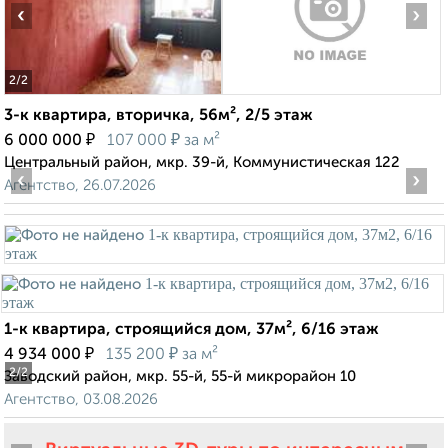
‹
›
2
/2
3-к квартира, вторичка, 56м², 2/5 этаж
₽
₽
6 000 000
107 000
за м²
Центральный район, мкр. 39-й, Коммунистическая 122
‹
›
Агентство, 26.07.2026
1-к квартира, строящийся дом, 37м², 6/16 этаж
₽
₽
4 934 000
135 200
за м²
2
/2
Заводский район, мкр. 55-й, 55-й микрорайон 10
Агентство, 03.08.2026